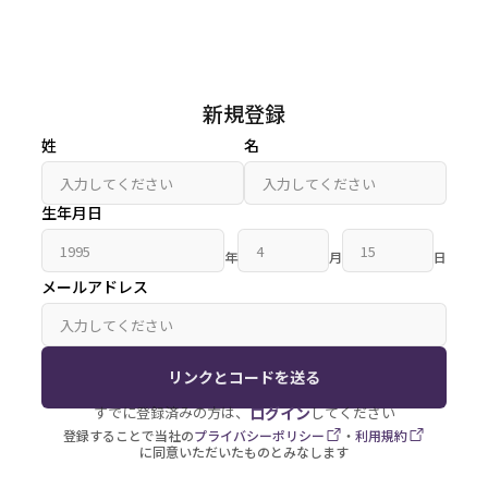
新規登録
姓
名
生年月日
年
月
日
メールアドレス
リンクとコードを送る
ログイン
すでに登録済みの方は、
してください
登録することで当社の
プライバシーポリシー
・
利用規約
に同意いただいたものとみなします